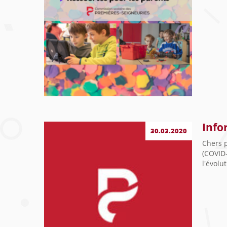
Info
30.03.2020
Chers p
(COVID-
l'évolu