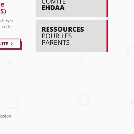
COMITÉ
de
EHDAA
S)
oches se
 cette
RESSOURCES
.
POUR LES
PARENTS
UITE
ission