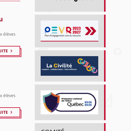
u
x élèves
UITE
x élèves
UITE