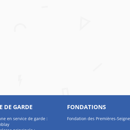
E DE GARDE
FONDATIONS
ne en service de garde :
Fondation des Premières-Seigne
mblay