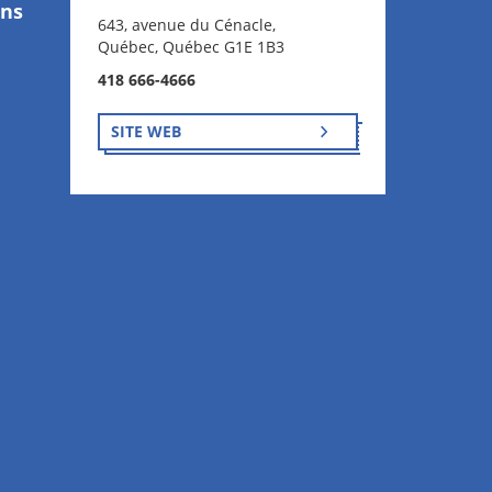
ons
643, avenue du Cénacle,
Québec, Québec G1E 1B3
418 666-4666
SITE WEB