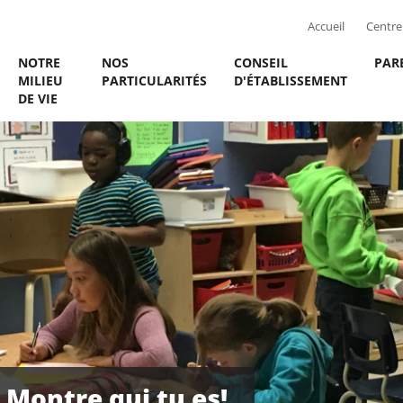
Accueil
Centre 
NOTRE
NOS
CONSEIL
PAR
MILIEU
PARTICULARITÉS
D'ÉTABLISSEMENT
DE VIE
: Montre qui tu es!
: Montre qui tu es!