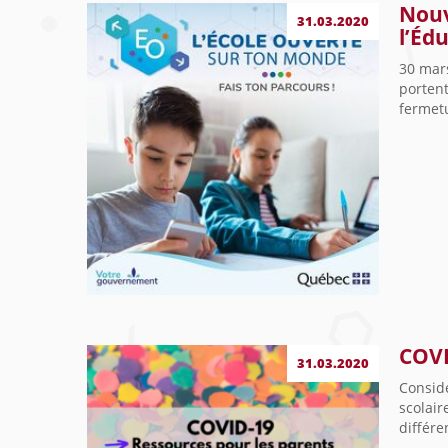
Nouv
31.03.2020
l’Éd
30 mars
porten
fermetu
COVI
31.03.2020
Considé
scolair
différe