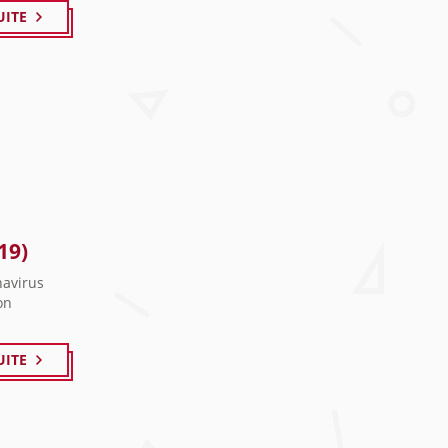
UITE
19)
navirus
on
UITE