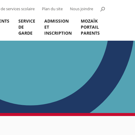
de services scolaire
Plan du site
Nous joindre
ENTS
SERVICE
ADMISSION
MOZAÏK
DE
ET
PORTAIL
GARDE
INSCRIPTION
PARENTS